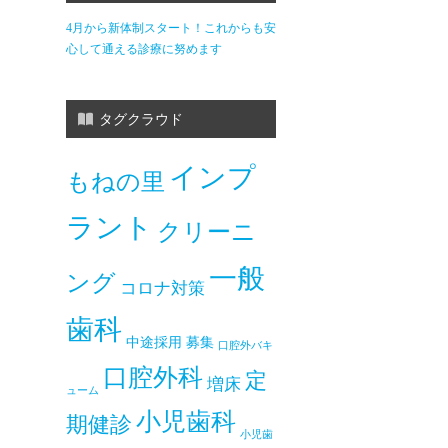
4月から新体制スタート！これからも安
心して通える診療に努めます
タグクラウド
インプ
もねの里
ラント
クリーニ
一般
ング
コロナ対策
歯科
中途採用
募集
口腔外バキ
口腔外科
定
増床
ューム
小児歯科
期健診
小児歯