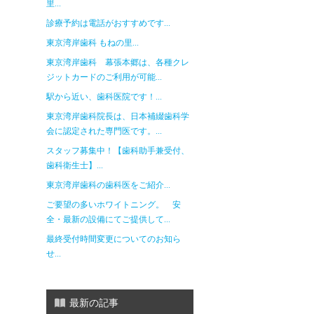
里...
診療予約は電話がおすすめです...
東京湾岸歯科 もねの里...
東京湾岸歯科 幕張本郷は、各種クレ
ジットカードのご利用が可能...
駅から近い、歯科医院です！...
東京湾岸歯科院長は、日本補綴歯科学
会に認定された専門医です。...
スタッフ募集中！【歯科助手兼受付、
歯科衛生士】...
東京湾岸歯科の歯科医をご紹介...
ご要望の多いホワイトニング。 安
全・最新の設備にてご提供して...
最終受付時間変更についてのお知ら
せ...
最新の記事