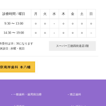
診療時間 / 曜日
月
火
水
木
金
土
日
9:30 〜 13:00
○
○
-
○
○
○
○
14:30 〜 19:00
○
○
-
○
○
○
-
終受付は18：30になります
スーパー三徳四街道店1階
 休診日 : 水曜・祝日
一般歯科・歯周病治療
矯正歯科