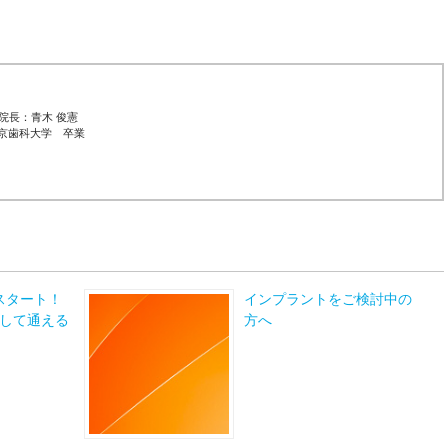
院長：青木 俊憲
東京歯科大学 卒業
スタート！
インプラントをご検討中の
して通える
方へ