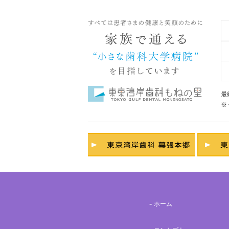
最
※
ホーム