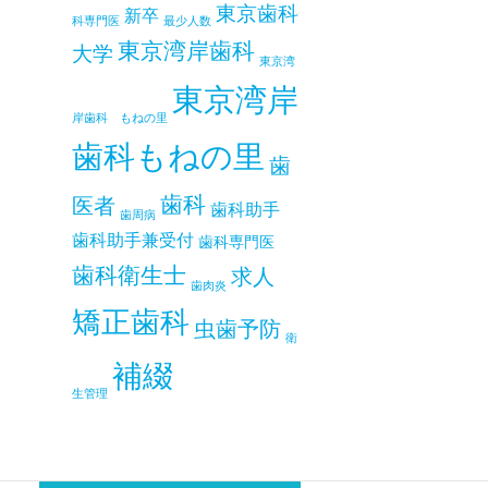
東京歯科
新卒
科専門医
最少人数
東京湾岸歯科
大学
東京湾
東京湾岸
岸歯科 もねの里
歯科もねの里
歯
歯科
医者
歯科助手
歯周病
歯科助手兼受付
歯科専門医
歯科衛生士
求人
歯肉炎
矯正歯科
虫歯予防
衛
補綴
生管理