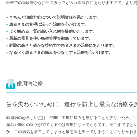
外来での経験豊かな担当スタッフが入れ歯製作にあたりますので、より
きちんと治療方針について説明責任を果たします。
●
患者さまの希望に沿った治療を心がけます。
●
よく噛める、質の高い入れ歯を提供いたします。
●
最新の器具を使い衛生管理を徹底しています。
●
経験の高さと確かな技術力で患者さまの治療にあたります。
●
なるべく患者さまの痛みを少なくする治療を心がけます。
●
歯周病治療
歯を失わないために、進行を防止し最良な治療を
歯周病の恐ろしい点は、初期、中期に痛みを感じることが少ないため、
痛みや腫れの症状がでてくるのは末期になってからです。そこまでほと
か、この病気を放置してしまうと最悪歯を失ってしまうことになりかね