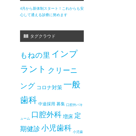
4月から新体制スタート！これからも安
心して通える診療に努めます
タグクラウド
インプ
もねの里
ラント
クリーニ
一般
ング
コロナ対策
歯科
中途採用
募集
口腔外バキ
口腔外科
定
増床
ューム
小児歯科
期健診
小児歯