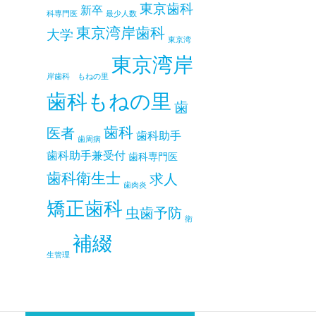
東京歯科
新卒
科専門医
最少人数
東京湾岸歯科
大学
東京湾
東京湾岸
岸歯科 もねの里
歯科もねの里
歯
歯科
医者
歯科助手
歯周病
歯科助手兼受付
歯科専門医
歯科衛生士
求人
歯肉炎
矯正歯科
虫歯予防
衛
補綴
生管理