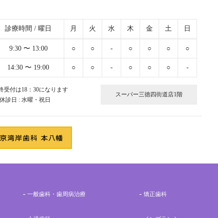
診療時間 / 曜日
月
火
水
木
金
土
日
9:30 〜 13:00
○
○
-
○
○
○
○
14:30 〜 19:00
○
○
-
○
○
○
-
終受付は18：30になります
スーパー三徳四街道店1階
 休診日 : 水曜・祝日
一般歯科・歯周病治療
矯正歯科