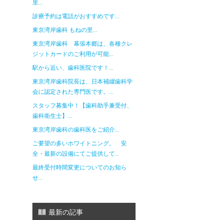
里...
診療予約は電話がおすすめです...
東京湾岸歯科 もねの里...
東京湾岸歯科 幕張本郷は、各種クレ
ジットカードのご利用が可能...
駅から近い、歯科医院です！...
東京湾岸歯科院長は、日本補綴歯科学
会に認定された専門医です。...
スタッフ募集中！【歯科助手兼受付、
歯科衛生士】...
東京湾岸歯科の歯科医をご紹介...
ご要望の多いホワイトニング。 安
全・最新の設備にてご提供して...
最終受付時間変更についてのお知ら
せ...
最新の記事