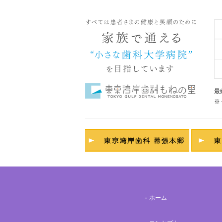
最
※
ホーム